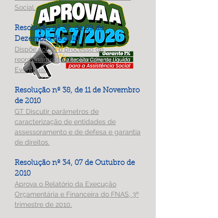
Social.
Resolução nº 39, de 09 de
Dezembro de 2010
Dispõe sobre o processo de
reordenamento dos Benefícios
Eventuais.
Resolução nº 38, de 11 de Novembro
de 2010
GT Discutir parâmetros de
caracterização de entidades de
assessoramento e de defesa e garantia
de direitos.
Resolução nº 34, 07 de Outubro de
2010
Aprova o Relatório da Execução
Orçamentária e Financeira do FNAS, 3º
trimestre de 2010.