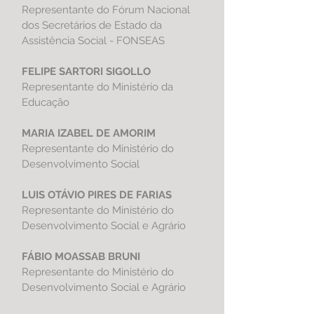
Representante do
Fórum Nacional
dos Secretários de Estado da
Assistência Social - FONSEAS
FELIPE SARTORI SIGOLLO
Representante do Ministério da
Educação
MARIA IZABEL DE AMORIM
Representante do
Ministério do
Desenvolvimento Social
LUIS OTÁVIO PIRES DE FARIAS
Representante do
Ministério do
Desenvolvimento Social e Agrário
FÁBIO MOASSAB BRUNI
Representante do
Ministério do
Desenvolvimento Social e Agrário