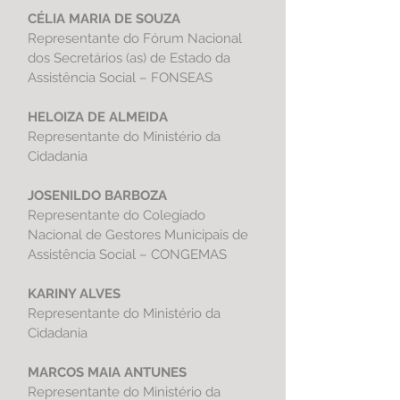
CÉLIA MARIA DE SOUZA
Representante do Fórum Nacional
dos Secretários (as) de Estado da
Assistência Social – FONSEAS
HELOIZA DE ALMEIDA
Representante do Ministério da
Cidadania
JOSENILDO BARBOZA
Representante do Colegiado
Nacional de Gestores Municipais de
Assistência Social – CONGEMAS
KARINY ALVES
Representante do Ministério da
Cidadania
MARCOS MAIA ANTUNES
Representante do Ministério da