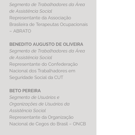
Segmento de Trabalhadores da Área
de Assistência Social
Representante da Associação
Brasileira de Terapeutas Ocupacionais
– ABRATO
BENEDITO AUGUSTO DE OLIVEIRA
Segmento de Trabalhadores da Área
de Assistência Social
Representante do Confederação
Nacional dos Trabalhadores em
Seguridade Social da CUT
BETO PEREIRA
Segmento de Usuários e
Organizações de Usuários da
Assistência Social
Representante da Organização
Nacional de Cegos do Brasil – ONCB