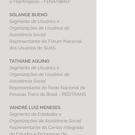
e Filantrópicas - FENATIBREF
SOLANGE BUENO
Segmento de Usuários e
Organizações de Usuários da
Assistência Social
Representante do Fórum Nacional
dos Usuários do SUAS
TATHIANE AQUINO
Segmento de Usuários e
Organizações de Usuários da
Assistência Social
Representante do Rede Nacional de
Pessoas Trans do Brasil - REDTRANS
VANDRÉ LUIZ MENESES
Segmento de Entidades e
Organizações de Assistência Social
Representante do Centro Integrado
de Estudos e Programas de