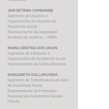
JANI BETÂNIA CAPIBARIBE
Segmento de Usuários e
Organizações de Usuários da
Assistência Social
Representante da Associação
Brasileira de Autismo – ABRA
MARIA CRISTINA DOS ANJOS
Segmento de Entidades e
Organizações de Assistência Social
Representante da Cáritas Brasileira
MARGARETH DALLARUVERA
Segmento de Trabalhadores da Área
de Assistência Social
Representante da Federação
Nacional dos Assistentes Sociais -
FENAS