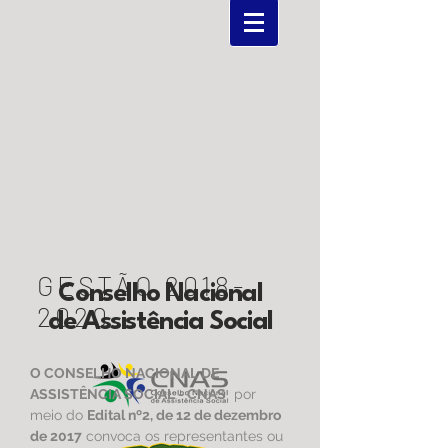
GESTÃO
2018-
Conselho Nacional
2020
de Assistência Social
O CONSELHO NACIONAL DE
ASSISTÊNCIA SOCIAL - CNAS
por
meio do
Edital nº2, de 12 de dezembro
de 2017
convoca os representantes ou