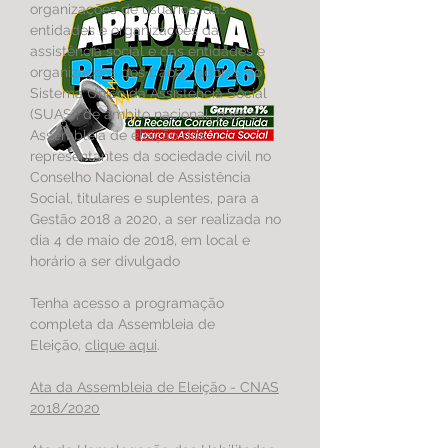
organizações de usuários, das
entidades e organizações da
assistência social e das entidades e
organizações dos trabalhadores do
Sistema Único da Assistência Social
(SUAS), de âmbito nacional, para a
Assembleia de eleição dos
representantes da sociedade civil no
Conselho Nacional de Assistência
Social, titulares e suplentes, para a
Gestão 2018 a 2020, a ser realizada no
dia 4 de maio de 2018, em local e
horário a ser divulgado
Tenha acesso a programação
completa da Assembleia de
Eleição,
clique aqui
.
Ata da Assembleia de Eleição - CNAS
2018/2020