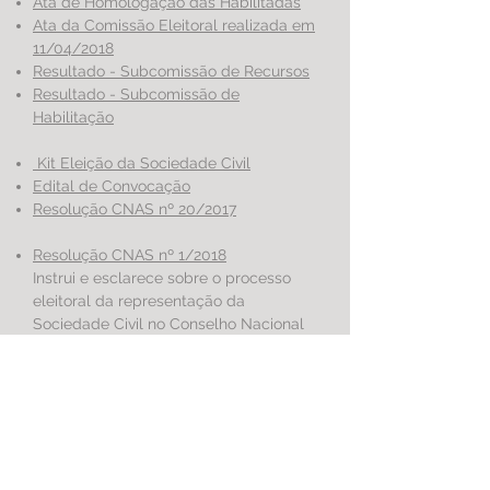
Ata de Homologação das Habilitadas
Ata da Comissão Eleitoral realizada em
11/04/2018
Resultado - Subcomissão de Recursos
Resultado - Subcomissão de
Habilitação
Kit Eleição da Sociedade Civil
Edital de Convocação
Resolução CNAS nº 20/2017
Resolução CNAS nº 1/2018
Instrui e esclarece sobre o processo
eleitoral da representação da
Sociedade Civil no Conselho Nacional
de Assistência Social - Gestão
2018/2020
Resolução CNAS nº 2/2018
Institui a Comissão Eleitoral de que
trata o art. 2º da Resolução CNAS nº
20, de 12 de dezembro de 2017, que