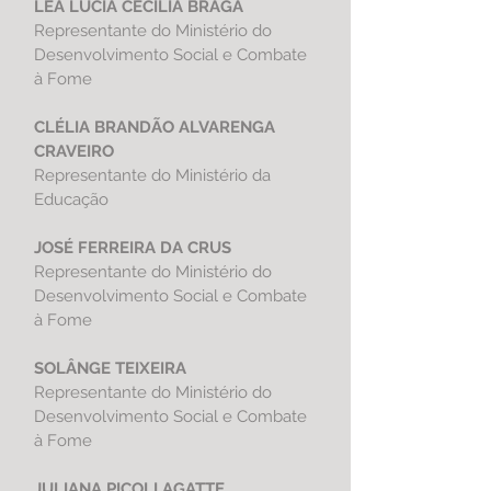
LÉA LÚCIA CECÍLIA BRAGA
Representante do Ministério do
Desenvolvimento Social e Combate
à Fome
CLÉLIA BRANDÃO ALVARENGA
CRAVEIRO
Representante do
Ministério da
Educação
JOSÉ FERREIRA DA CRUS
Representante do Ministério do
Desenvolvimento Social e Combate
à Fome
SOLÂNGE TEIXEIRA
Representante do Ministério do
Desenvolvimento Social e Combate
à Fome
JULIANA PICOLI AGATTE