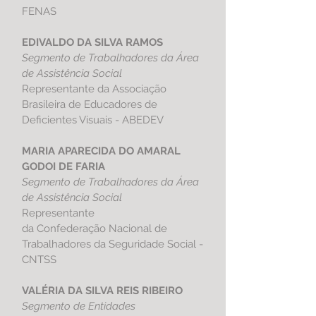
FENAS
EDIVALDO DA SILVA RAMOS
Segmento de Trabalhadores da Área
de Assistência Social
Representante da Associação
Brasileira de Educadores de
Deficientes Visuais - ABEDEV
MARIA APARECIDA DO AMARAL
GODOI DE FARIA
Segmento de Trabalhadores da Área
de Assistência Social
Representante
da Confederação Nacional de
Trabalhadores da Seguridade Social -
CNTSS
VALÉRIA DA SILVA REIS RIBEIRO
Segmento de Entidades