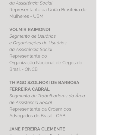
da Assistência Social
Representante da União Brasileira de
Mulheres - UBM
VOLMIR RAIMONDI
Segmento de Usuários
e Organizações de Usuários
da Assistência Social
Representante do
Organização Nacional de Cegos do
Brasil - ONCB
THIAGO SZOLNOKI DE BARBOSA
FERREIRA CABRAL
Segmento de Trabalhadores da Área
de Assistência Social
Representante da Ordem dos
Advogados do Brasil - OAB
JANE PEREIRA CLEMENTE