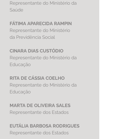
Representante do Ministério da
Saúde
FÁTIMA APARECIDA RAMPIN
Representante do Ministério
da Previdência Social
CINARA DIAS CUSTÓDIO
Representante do Ministério da
Educação
RITA DE CÁSSIA COELHO
Representante do
Ministério da
Educação
MARTA DE OLIVEIRA SALES
Representante dos Estados
EUTÁLIA BARBOSA RODRIGUES
Representante dos Estados