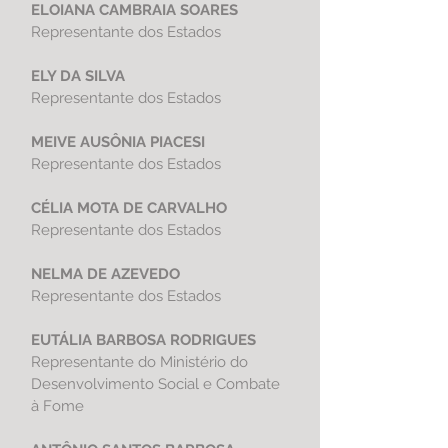
ELOIANA CAMBRAIA SOARES
Representante dos Estados
ELY DA SILVA
Representante dos Estados
MEIVE AUSÔNIA PIACESI
Representante dos Estados
CÉLIA MOTA DE CARVALHO
Representante dos Estados
NELMA DE AZEVEDO
Representante dos Estados
EUTÁLIA BARBOSA RODRIGUES
Representante do Ministério do
Desenvolvimento Social e Combate
à Fome