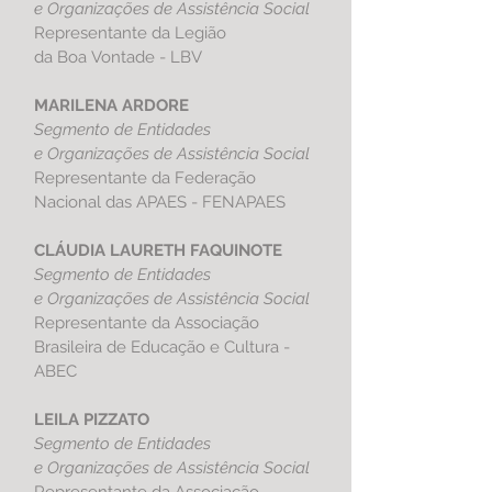
e Organizações de Assistência Social
Representante da Legião
da Boa Vontade - LBV
MARILENA ARDORE
S
egmento de Entidades
e Organizações de Assistência Social
Representante da Federação
Nacional das APAES - FENAPAES
CLÁUDIA LAURETH FAQUINOTE
S
egmento de Entidades
e Organizações de Assistência Social
Representante da Associação
Brasileira de Educação e Cultura -
ABEC
LEILA PIZZATO
S
egmento de Entidades
e Organizações de Assistência Social