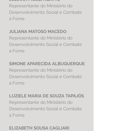
Representante do Ministério do
Desenvolvimento Social e Combate
à Fome
JULIANA MATOSO MACEDO
Representante do Ministério do
Desenvolvimento Social e Combate
à Fome
SIMONE APARECIDA ALBUQUERQUE
Representante do Ministério do
Desenvolvimento Social e Combate
à Fome
LUZIELE MARIA DE SOUZA TAPAJÓS
Representante do Ministério do
Desenvolvimento Social e Combate
à Fome
ELIZABETH SOUSA CAGLIARI