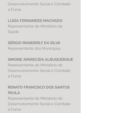
Desenvolvimento Social e Combate
à Fome
LUIZA FERNANDES MACHADO
Representante do
Ministério da
Saúde
SÉRGIO WANDERLY DA SILVA
Representante dos Municípios
SIMONE APARECIDA ALBUQUERQUE
Representante do Ministério do
Desenvolvimento Social e Combate
à Fome
RENATO FRANCISCO DOS SANTOS
PAULA
Representante do Ministério do
Desenvolvimento Social e Combate
à Fome