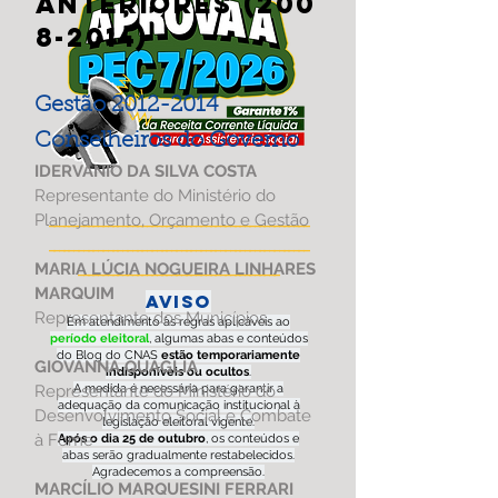
ANTERIORES
(200
8-2014)
Gestão
2012-2014
Conselheiros do Governo
IDERVÂNIO DA SILVA COSTA
Representante do Ministério do
_____________________________________________________
Planejamento, Orçamento e Gestão
_____________________________________________________
_________________________________________
MARIA LÚCIA NOGUEIRA LINHARES
MARQUIM
AVISO
Representante dos Municípios
Em atendimento às regras aplicáveis ao
período eleitoral
, algumas abas e conteúdos
do Blog do CNAS
estão temporariamente
GIOVANNA QUAGLIA
indisponíveis ou ocultos
.
Representante do Ministério do
A medida é necessária para garantir a
adequação da comunicação institucional à
Desenvolvimento Social e Combate
legislação eleitoral vigente.
à Fome
Após o dia 25 de outubro
, os conteúdos e
abas serão gradualmente restabelecidos.
Agradecemos a compreensão.
MARCÍLIO MARQUESINI FERRARI