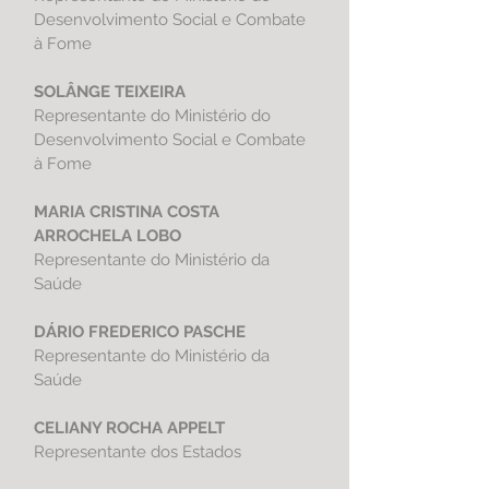
Desenvolvimento Social e Combate
à Fome
SOLÂNGE TEIXEIRA
Representante do Ministério do
Desenvolvimento Social e Combate
à Fome
MARIA CRISTINA COSTA
ARROCHELA LOBO
Representante do
Ministério da
Saúde
DÁRIO FREDERICO PASCHE
Representante do
Ministério da
Saúde
CELIANY ROCHA APPELT
Representante dos Estados