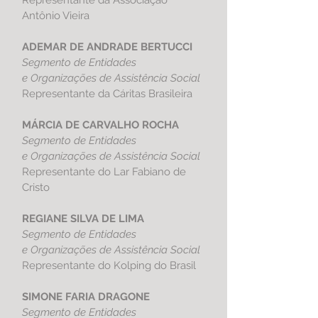
Representante da Associação
Antônio Vieira
ADEMAR DE ANDRADE BERTUCCI
S
egmento de Entidades
e Organizações de Assistência Social
Representante da Cáritas Brasileira
MÁRCIA DE CARVALHO ROCHA
S
egmento de Entidades
e Organizações de Assistência Social
Representante do Lar Fabiano de
Cristo
REGIANE SILVA DE LIMA
S
egmento de Entidades
e Organizações de Assistência Social
Representante do Kolping do Brasil
SIMONE FARIA DRAGONE
S
egmento de Entidades