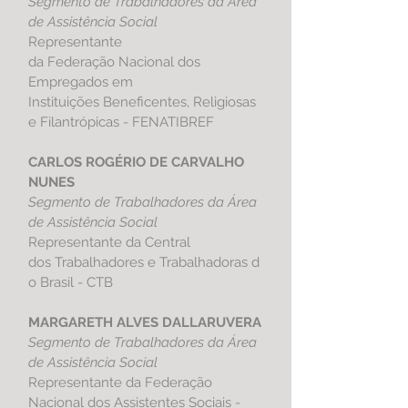
Segmento de Trabalhadores da Área
de Assistência Social
Representante
da Federação Nacional dos
Empregados em
Instituições Beneficentes, Religiosas
e Filantrópicas - FENATIBREF
CARLOS ROGÉRIO DE CARVALHO
NUNES
Segmento de Trabalhadores da Área
de Assistência Social
Representante da
Central
dos Trabalhadores e Trabalhadoras d
o Brasil - CTB
MARGARETH ALVES DALLARUVERA
Segmento de Trabalhadores da Área
de Assistência Social
Representante da
Federação
Nacional dos Assistentes Sociais -