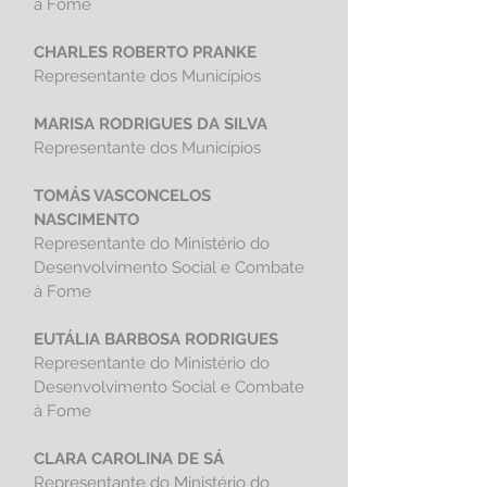
à Fome
CHARLES ROBERTO PRANKE
Representante dos Municípios
MARISA RODRIGUES DA SILVA
Representante dos Municípios
TOMÁS VASCONCELOS
NASCIMENTO
Representante do Ministério do
Desenvolvimento Social e Combate
à Fome
EUTÁLIA BARBOSA RODRIGUES
Representante do Ministério do
Desenvolvimento Social e Combate
à Fome
CLARA CAROLINA DE SÁ
Representante do Ministério do