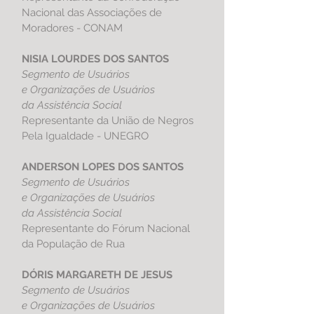
Nacional das Associações de
Moradores - CONAM
NISIA LOURDES DOS SANTOS
Segmento de Usuários
e Organizações de Usuários
da Assistência Social
Representante da União de Negros
Pela Igualdade - UNEGRO
ANDERSON LOPES DOS SANTOS
Segmento de Usuários
e Organizações de Usuários
da Assistência Social
Representante do Fórum Nacional
da População de Rua
DÓRIS MARGARETH DE JESUS
Segmento de Usuários
e Organizações de Usuários